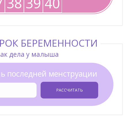
7
38
39
40
СРОК БЕРЕМЕННОСТИ
как дела у малыша
ь последней менструации