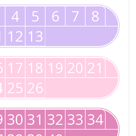
4
5
6
7
8
1
12
13
6
17
18
19
20
21
4
25
26
9
30
31
32
33
34