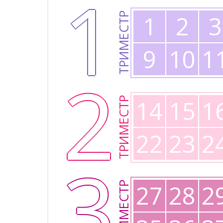
1
1
2
3
ТРИМЕСТР
9
10
1
2
14
15
1
ТРИМЕСТР
22
23
2
3
27
28
2
ТРИМЕСТР