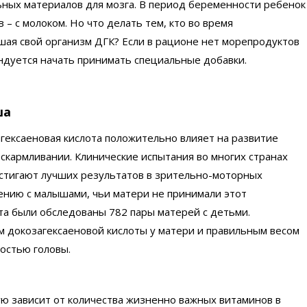
ьных материалов для мозга. В период беременности ребенок
 – с молоком. Но что делать тем, кто во время
шая свой организм ДГК? Если в рационе нет морепродуктов
ендуется начать принимать специальные добавки.
ша
гексаеновая кислота положительно влияет на развитие
скармливании. Клинические испытания во многих странах
остигают лучших результатов в зрительно-моторных
ению с малышами, чьи матери не принимали этот
та были обследованы 782 пары матерей с детьми.
м докозагексаеновой кислоты у матери и правильным весом
остью головы.
ю зависит от количества жизненно важных витаминов в