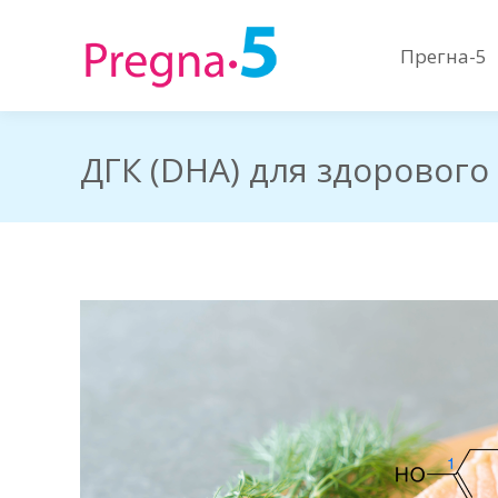
Прегна-5
Прегна-5
ДГК (DHA) для здоровог