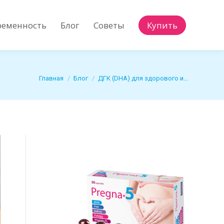
ременность
Блог
Советы
Купить
ременность
Блог
Советы
Купить
Вы здесь:
Главная
Блог
ДГК (DHA) для здорового и…